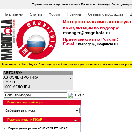
Торгово-информационная система Магнитола::Автозвук.
Переходная ра
На главную
Статьи
Форум
Новинки
Отзывы о продукции
Д
Интернет-магазин автозвука
Консультации по подбору:
manager@magnitola.ru
Прием заказов по России:
E-mail:
manager@magnitola.ru
Магнитола
»
АвтоЗвук
»
Аксессуары
»
Аксессуары для монтажа
»
Установочные рам
АВТОЗВУК
АВТОЭЛЕКТРОНИКА
CAR PC
1000 МЕЛОЧЕЙ
Поиск по торговой марке
Похожие модели INCAR
Переходные рамки - CHEVROLET INCAR