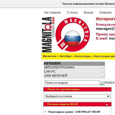
Торгово-информационная система Магнитол
На главную
Статьи
Форум
Новинки
Интернет
Консульта
manager@m
Прием зак
E-mail:
man
Магнитола
»
АвтоЗвук
»
Аксессуары
»
Аксессуары дл
АВТОЗВУК
АВТОЭЛЕКТРОНИКА
CAR PC
1000 МЕЛОЧЕЙ
Поиск по торговой марке
Похожие модели INCAR
Переходные рамки - CHEVROLET INCAR