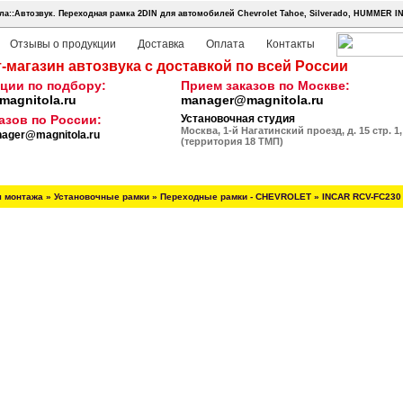
а::Автозвук.
Переходная рамка 2DIN для автомобилей Chevrolet Tahoe, Silverado, HUMMER 
Отзывы о продукции
Доставка
Оплата
Контакты
-магазин автозвука с доставкой по всей России
ции по подбору:
Прием заказов по Москве:
agnitola.ru
manager@magnitola.ru
азов по России:
Установочная студия
Москва, 1-й Нагатинский проезд, д. 15 стр. 1,
ager@magnitola.ru
(территория 18 ТМП)
я монтажа
»
Установочные рамки
»
Переходные рамки - CHEVROLET
»
INCAR RCV-FC230