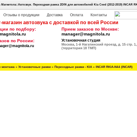
 Магнитола::Автозвук.
Переходная рамка 2DIN для автомобилей Kia Ceed (2012-2019) INCAR R
Отзывы о продукции
Доставка
Оплата
Контакты
-магазин автозвука с доставкой по всей России
ции по подбору:
Прием заказов по Москве:
agnitola.ru
manager@magnitola.ru
азов по России:
Установочная студия
Москва, 1-й Нагатинский проезд, д. 15 стр. 1,
ager@magnitola.ru
(территория 18 ТМП)
я монтажа
»
Установочные рамки
»
Переходные рамки - KIA
»
INCAR RKIA-N44 (INCAR)