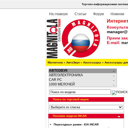
Торгово-информационная система
На главную
Статьи
Форум
Новинки
Интернет
Консульта
manager@m
Прием зак
E-mail:
man
Магнитола
»
АвтоЗвук
»
Аксессуары
»
Аксессуары дл
АВТОЗВУК
АВТОЭЛЕКТРОНИКА
CAR PC
1000 МЕЛОЧЕЙ
Поиск по торговой марке
Похожие модели INCAR
Переходные рамки - KIA INCAR