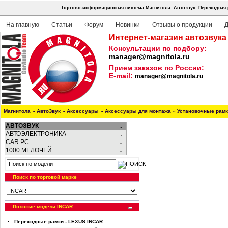
Торгово-информационная система Магнитола::Автозвук.
Переходная 
На главную
Статьи
Форум
Новинки
Отзывы о продукции
Д
Интернет-магазин автозвука
Консультации по подбору:
manager@magnitola.ru
Прием заказов по России:
E-mail:
manager@magnitola.ru
Магнитола
»
АвтоЗвук
»
Аксессуары
»
Аксессуары для монтажа
»
Установочные рам
АВТОЗВУК
АВТОЭЛЕКТРОНИКА
CAR PC
1000 МЕЛОЧЕЙ
Поиск по торговой марке
Похожие модели INCAR
Переходные рамки - LEXUS INCAR