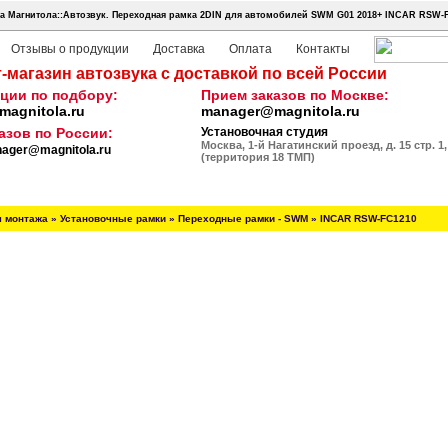
 Магнитола::Автозвук.
Переходная рамка 2DIN для автомобилей SWM G01 2018+ INCAR RSW-
Отзывы о продукции
Доставка
Оплата
Контакты
-магазин автозвука с доставкой по всей России
ции по подбору:
Прием заказов по Москве:
agnitola.ru
manager@magnitola.ru
азов по России:
Установочная студия
Москва, 1-й Нагатинский проезд, д. 15 стр. 1,
ager@magnitola.ru
(территория 18 ТМП)
я монтажа
»
Установочные рамки
»
Переходные рамки - SWM
»
INCAR RSW-FC1210