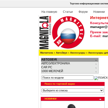
Торгово-информационная система
На главную
Статьи
Форум
Новинки
Интернет
Консульта
manager@m
Прием зак
E-mail:
man
Магнитола
»
АвтоЗвук
»
Аксессуары
»
Аксессуары дл
АВТОЗВУК
АВТОЭЛЕКТРОНИКА
CAR PC
1000 МЕЛОЧЕЙ
Поиск по торговой марке
НОВИНКИ