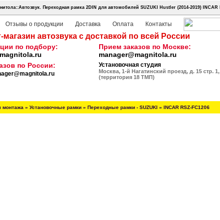
нитола::Автозвук.
Переходная рамка 2DIN для автомобилей SUZUKI Hustler (2014-2019) INCAR
Отзывы о продукции
Доставка
Оплата
Контакты
-магазин автозвука с доставкой по всей России
ции по подбору:
Прием заказов по Москве:
agnitola.ru
manager@magnitola.ru
азов по России:
Установочная студия
Москва, 1-й Нагатинский проезд, д. 15 стр. 1,
ager@magnitola.ru
(территория 18 ТМП)
я монтажа
»
Установочные рамки
»
Переходные рамки - SUZUKI
»
INCAR RSZ-FC1206