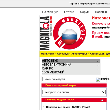
Торгово-информационная система 
На главную
Статьи
Форум
Новинки
Интернет
Консульта
manager@m
Прием зак
E-mail:
man
Магнитола
»
АвтоЗвук
»
Аксессуары
»
Аксессуары дл
АВТОЗВУК
АВТОЭЛЕКТРОНИКА
CAR PC
1000 МЕЛОЧЕЙ
Поиск по торговой марке
Похожие модели INCAR
Переходные рамки - SUZUKI INCAR