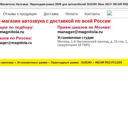
Магнитола::Автозвук.
Переходная рамка 2DIN для автомобилей SUZUKI Xbee 2017+ INCAR RSZ
Отзывы о продукции
Доставка
Оплата
Контакты
-магазин автозвука с доставкой по всей России
ции по подбору:
Прием заказов по Москве:
agnitola.ru
manager@magnitola.ru
азов по России:
Установочная студия
Москва, 1-й Нагатинский проезд, д. 15 стр. 1,
ager@magnitola.ru
(территория 18 ТМП)
я монтажа
»
Установочные рамки
»
Переходные рамки - SUZUKI
»
INCAR RSZ-FC1209