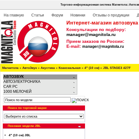
Торгово-информационная система Магнитола::Автозв
На главную
Статьи
Форум
Новинки
Отзывы о продукции
Д
Интернет-магазин автозвука
Консультации по подбору:
manager@magnitola.ru
Прием заказов по России:
E-mail:
manager@magnitola.ru
Магнитола
»
АвтоЗвук
»
Акустика
»
Коаксиальная
»
4" (10 см)
»
JBL STAGE3 427F
АВТОЗВУК
АВТОЭЛЕКТРОНИКА
CAR PC
1000 МЕЛОЧЕЙ
Поиск по торговой марке
Похожие модели JBL
4" (10 см) JBL