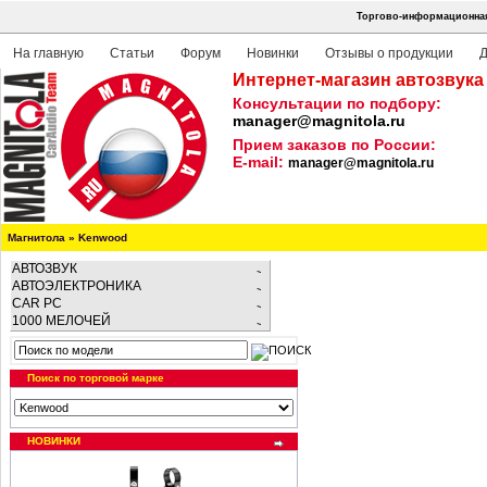
Торгово-информационная 
На главную
Статьи
Форум
Новинки
Отзывы о продукции
Д
Интернет-магазин автозвука
Консультации по подбору:
manager@magnitola.ru
Прием заказов по России:
E-mail:
manager@magnitola.ru
Магнитола
»
Kenwood
АВТОЗВУК
АВТОЭЛЕКТРОНИКА
CAR PC
1000 МЕЛОЧЕЙ
Поиск по торговой марке
НОВИНКИ