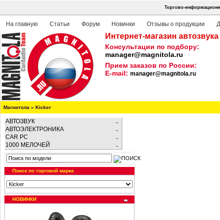
Торгово-информационна
На главную
Статьи
Форум
Новинки
Отзывы о продукции
Д
Интернет-магазин автозвука
Консультации по подбору:
manager@magnitola.ru
Прием заказов по России:
E-mail:
manager@magnitola.ru
Магнитола
»
Kicker
АВТОЗВУК
АВТОЭЛЕКТРОНИКА
CAR PC
1000 МЕЛОЧЕЙ
Поиск по торговой марке
НОВИНКИ