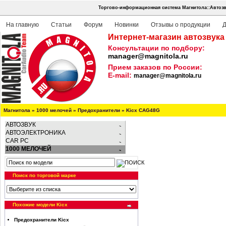
Торгово-информационная система Магнитола::Автозв
На главную
Статьи
Форум
Новинки
Отзывы о продукции
Д
Интернет-магазин автозвука
Консультации по подбору:
manager@magnitola.ru
Прием заказов по России:
E-mail:
manager@magnitola.ru
Магнитола
»
1000 мелочей
»
Предохранители
»
Kicx CAG48G
АВТОЗВУК
АВТОЭЛЕКТРОНИКА
CAR PC
1000 МЕЛОЧЕЙ
Поиск по торговой марке
Похожие модели Kicx
Предохранители Kicx