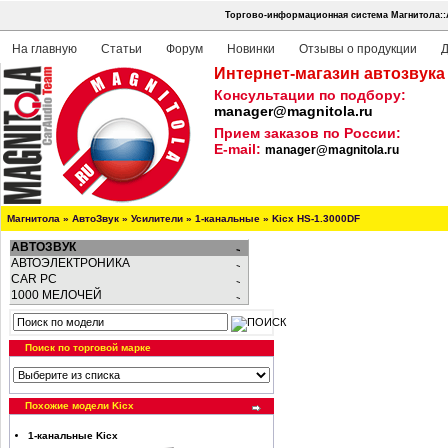
Торгово-информационная система Магнитола::
На главную
Статьи
Форум
Новинки
Отзывы о продукции
Д
Интернет-магазин автозвука
Консультации по подбору:
manager@magnitola.ru
Прием заказов по России:
E-mail:
manager@magnitola.ru
Магнитола
»
АвтоЗвук
»
Усилители
»
1-канальные
»
Kicx HS-1.3000DF
АВТОЗВУК
АВТОЭЛЕКТРОНИКА
CAR PC
1000 МЕЛОЧЕЙ
Поиск по торговой марке
Похожие модели Kicx
1-канальные Kicx