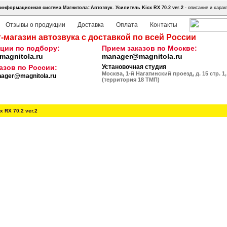
информационная система Магнитола::Автозвук.
Усилитель Kicx RX 70.2 ver.2
- описание и харак
Отзывы о продукции
Доставка
Оплата
Контакты
-магазин автозвука с доставкой по всей России
ции по подбору:
Прием заказов по Москве:
agnitola.ru
manager@magnitola.ru
азов по России:
Установочная студия
Москва, 1-й Нагатинский проезд, д. 15 стр. 1,
ager@magnitola.ru
(территория 18 ТМП)
x RX 70.2 ver.2