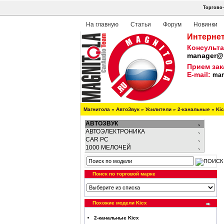
Торгово-
На главную
Статьи
Форум
Новинки
Интернет
Консульта
manager@m
Прием зак
E-mail:
man
Магнитола
»
АвтоЗвук
»
Усилители
»
2-канальные
»
Kic
АВТОЗВУК
АВТОЭЛЕКТРОНИКА
CAR PC
1000 МЕЛОЧЕЙ
Поиск по торговой марке
Похожие модели Kicx
2-канальные Kicx