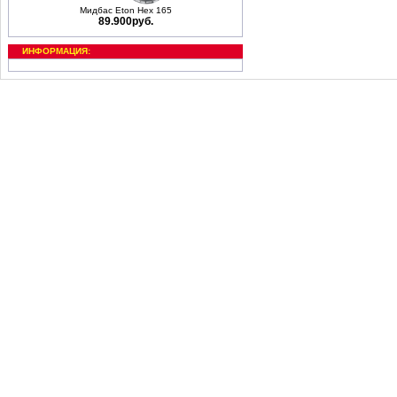
Мидбас Eton Hex 165
89.900руб.
ИНФОРМАЦИЯ: