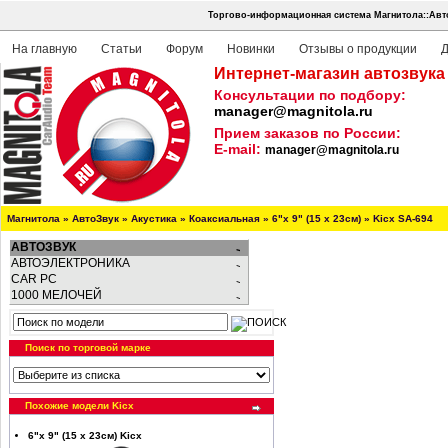
Торгово-информационная система Магнитола::Авт
На главную
Статьи
Форум
Новинки
Отзывы о продукции
Д
Интернет-магазин автозвука
Консультации по подбору:
manager@magnitola.ru
Прием заказов по России:
E-mail:
manager@magnitola.ru
Магнитола
»
АвтоЗвук
»
Акустика
»
Коаксиальная
»
6"х 9" (15 х 23см)
»
Kicx SA-694
АВТОЗВУК
АВТОЭЛЕКТРОНИКА
CAR PC
1000 МЕЛОЧЕЙ
Поиск по торговой марке
Похожие модели Kicx
6"х 9" (15 х 23см) Kicx