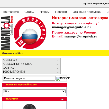
Торгово-информационн
На главную
Статьи
Форум
Новинки
Отзывы о продукции
Д
Интернет-магазин автозвука
Консультации по подбору:
manager@magnitola.ru
Прием заказов по России:
E-mail:
manager@magnitola.ru
Магнитола
»
Kicx
АВТОЗВУК
АВТОЭЛЕКТРОНИКА
CAR PC
1000 МЕЛОЧЕЙ
Поиск по торговой марке
НОВИНКИ