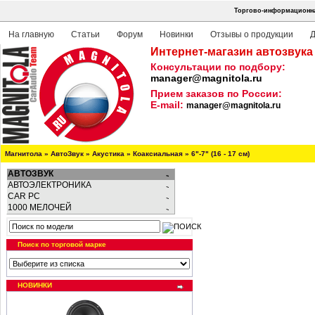
Торгово-информационна
На главную
Статьи
Форум
Новинки
Отзывы о продукции
Д
Интернет-магазин автозвука
Консультации по подбору:
manager@magnitola.ru
Прием заказов по России:
E-mail:
manager@magnitola.ru
Магнитола
»
АвтоЗвук
»
Акустика
»
Коаксиальная
»
6"-7" (16 - 17 см)
АВТОЗВУК
АВТОЭЛЕКТРОНИКА
CAR PC
1000 МЕЛОЧЕЙ
Поиск по торговой марке
НОВИНКИ