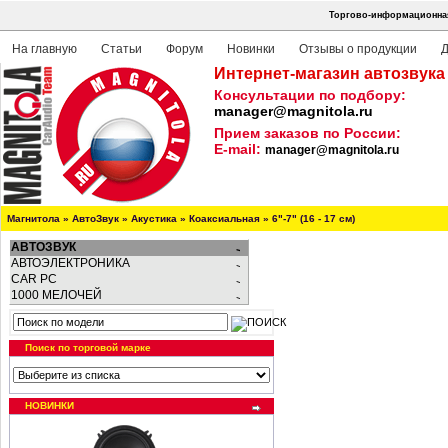
Торгово-информационная
На главную
Статьи
Форум
Новинки
Отзывы о продукции
Д
Интернет-магазин автозвука
Консультации по подбору:
manager@magnitola.ru
Прием заказов по России:
E-mail:
manager@magnitola.ru
Магнитола
»
АвтоЗвук
»
Акустика
»
Коаксиальная
»
6"-7" (16 - 17 см)
АВТОЗВУК
АВТОЭЛЕКТРОНИКА
CAR PC
1000 МЕЛОЧЕЙ
Поиск по торговой марке
НОВИНКИ