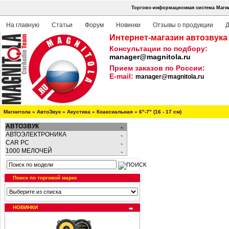
Торгово-информационная система Магни
На главную
Статьи
Форум
Новинки
Отзывы о продукции
Д
Интернет-магазин автозвука
Консультации по подбору:
manager@magnitola.ru
Прием заказов по России:
E-mail:
manager@magnitola.ru
Магнитола
»
АвтоЗвук
»
Акустика
»
Коаксиальная
»
6"-7" (16 - 17 см)
АВТОЗВУК
АВТОЭЛЕКТРОНИКА
CAR PC
1000 МЕЛОЧЕЙ
Поиск по торговой марке
НОВИНКИ