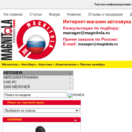
Торгово-информационная с
На главную
Статьи
Форум
Новинки
Отзывы о продукции
Д
Интернет-магазин автозвука
Консультации по подбору:
manager@magnitola.ru
Прием заказов по России:
E-mail:
manager@magnitola.ru
Магнитола
»
АвтоЗвук
»
Акустика
»
Коаксиальная
»
Прочие калибры
АВТОЗВУК
АВТОЭЛЕКТРОНИКА
CAR PC
1000 МЕЛОЧЕЙ
Поиск по торговой марке
НОВИНКИ