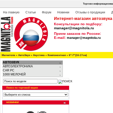
Торгово-информационная
На главную
Статьи
Форум
Новинки
Отзывы о продукции
Д
Интернет-магазин автозвука
Консультации по подбору:
manager@magnitola.ru
Прием заказов по России:
E-mail:
manager@magnitola.ru
Магнитола
»
АвтоЗвук
»
Акустика
»
Компонентная
»
6"-7"(16-17см)
АВТОЗВУК
АВТОЭЛЕКТРОНИКА
CAR PC
1000 МЕЛОЧЕЙ
Поиск по торговой марке
НОВИНКИ