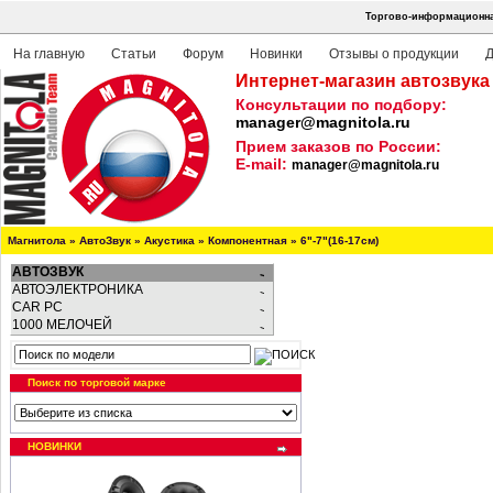
Торгово-информационная
На главную
Статьи
Форум
Новинки
Отзывы о продукции
Д
Интернет-магазин автозвука
Консультации по подбору:
manager@magnitola.ru
Прием заказов по России:
E-mail:
manager@magnitola.ru
Магнитола
»
АвтоЗвук
»
Акустика
»
Компонентная
»
6"-7"(16-17см)
АВТОЗВУК
АВТОЭЛЕКТРОНИКА
CAR PC
1000 МЕЛОЧЕЙ
Поиск по торговой марке
НОВИНКИ