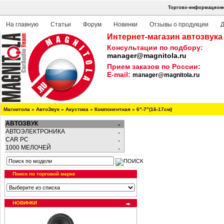
Торгово-информационна
На главную
Статьи
Форум
Новинки
Отзывы о продукции
Д
Интернет-магазин автозвука
Консультации по подбору:
manager@magnitola.ru
Прием заказов по России:
E-mail:
manager@magnitola.ru
Магнитола
»
АвтоЗвук
»
Акустика
»
Компонентная
»
6"-7"(16-17см)
АВТОЗВУК
АВТОЭЛЕКТРОНИКА
CAR PC
1000 МЕЛОЧЕЙ
Поиск по торговой марке
НОВИНКИ