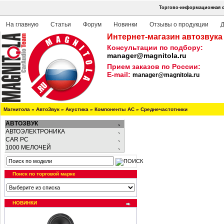
Торгово-информационная с
На главную
Статьи
Форум
Новинки
Отзывы о продукции
Д
Интернет-магазин автозвука
Консультации по подбору:
manager@magnitola.ru
Прием заказов по России:
E-mail:
manager@magnitola.ru
Магнитола
»
АвтоЗвук
»
Акустика
»
Компоненты АС
»
Среднечастотники
АВТОЗВУК
АВТОЭЛЕКТРОНИКА
CAR PC
1000 МЕЛОЧЕЙ
Поиск по торговой марке
НОВИНКИ