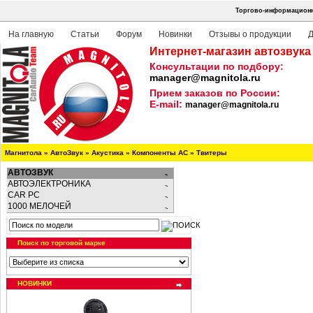
Торгово-информационна
На главную
Статьи
Форум
Новинки
Отзывы о продукции
Д
Интернет-магазин автозвука
Консультации по подбору:
manager@magnitola.ru
Прием заказов по России:
E-mail:
manager@magnitola.ru
Магнитола
»
АвтоЗвук
»
Акустика
»
Компоненты АС
»
Твитеры
АВТОЗВУК
АВТОЭЛЕКТРОНИКА
CAR PC
1000 МЕЛОЧЕЙ
Поиск по торговой марке
НОВИНКИ