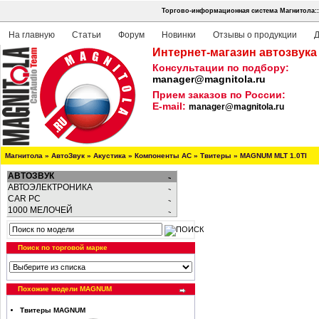
Торгово-информационная система Магнитола::
На главную
Статьи
Форум
Новинки
Отзывы о продукции
Д
Интернет-магазин автозвука
Консультации по подбору:
manager@magnitola.ru
Прием заказов по России:
E-mail:
manager@magnitola.ru
Магнитола
»
АвтоЗвук
»
Акустика
»
Компоненты АС
»
Твитеры
»
MAGNUM MLT 1.0TI
АВТОЗВУК
АВТОЭЛЕКТРОНИКА
CAR PC
1000 МЕЛОЧЕЙ
Поиск по торговой марке
Похожие модели MAGNUM
Твитеры MAGNUM