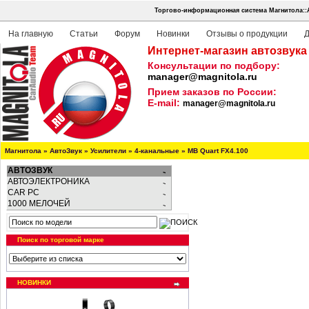
Торгово-информационная система Магнитола::
На главную
Статьи
Форум
Новинки
Отзывы о продукции
Д
Интернет-магазин автозвука
Консультации по подбору:
manager@magnitola.ru
Прием заказов по России:
E-mail:
manager@magnitola.ru
Магнитола
»
АвтоЗвук
»
Усилители
»
4-канальные
»
MB Quart FX4.100
АВТОЗВУК
АВТОЭЛЕКТРОНИКА
CAR PC
1000 МЕЛОЧЕЙ
Поиск по торговой марке
НОВИНКИ