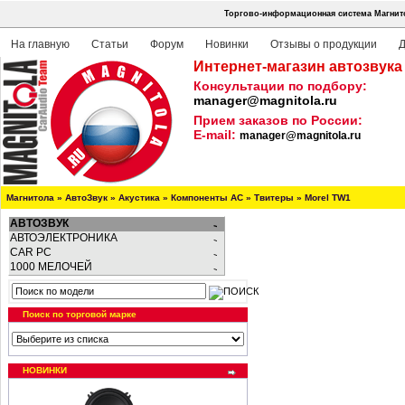
Торгово-информационная система Магнито
На главную
Статьи
Форум
Новинки
Отзывы о продукции
Д
Интернет-магазин автозвука
Консультации по подбору:
manager@magnitola.ru
Прием заказов по России:
E-mail:
manager@magnitola.ru
Магнитола
»
АвтоЗвук
»
Акустика
»
Компоненты АС
»
Твитеры
»
Morel TW1
АВТОЗВУК
АВТОЭЛЕКТРОНИКА
CAR PC
1000 МЕЛОЧЕЙ
Поиск по торговой марке
НОВИНКИ