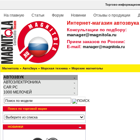
Торгово-информационна
На главную
Статьи
Форум
Новинки
Отзывы о продукции
Д
Интернет-магазин автозвука
Консультации по подбору:
manager@magnitola.ru
Прием заказов по России:
E-mail:
manager@magnitola.ru
Магнитола
»
АвтоЗвук
»
Морская техника
»
Морские магнитолы
АВТОЗВУК
АВТОЭЛЕКТРОНИКА
CAR PC
1000 МЕЛОЧЕЙ
Поиск по торговой марке
НОВИНКИ