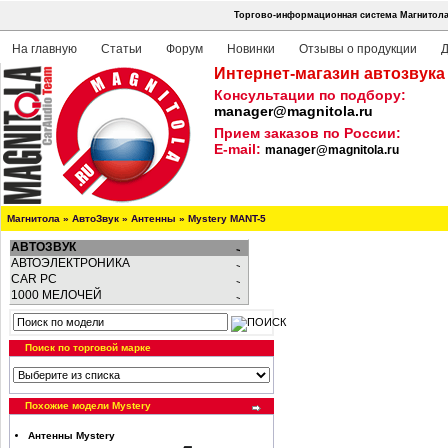
Торгово-информационная система Магнитола
На главную
Статьи
Форум
Новинки
Отзывы о продукции
Д
Интернет-магазин автозвука
Консультации по подбору:
manager@magnitola.ru
Прием заказов по России:
E-mail:
manager@magnitola.ru
Магнитола
»
АвтоЗвук
»
Антенны
»
Mystery MANT-5
АВТОЗВУК
АВТОЭЛЕКТРОНИКА
CAR PC
1000 МЕЛОЧЕЙ
Поиск по торговой марке
Похожие модели Mystery
Антенны Mystery