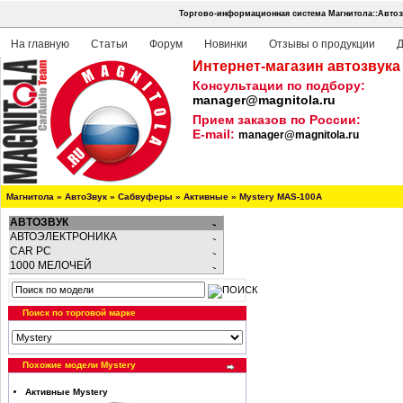
Торгово-информационная система Магнитола::Автоз
На главную
Статьи
Форум
Новинки
Отзывы о продукции
Д
Интернет-магазин автозвука
Консультации по подбору:
manager@magnitola.ru
Прием заказов по России:
E-mail:
manager@magnitola.ru
Магнитола
»
АвтоЗвук
»
Сабвуферы
»
Активные
»
Mystery MAS-100A
АВТОЗВУК
АВТОЭЛЕКТРОНИКА
CAR PC
1000 МЕЛОЧЕЙ
Поиск по торговой марке
Похожие модели Mystery
Активные Mystery