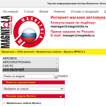
Торгово-информационная система Магнитола::Автоз
На главную
Статьи
Форум
Новинки
Отзывы о продукции
Д
Интернет-магазин автозвука
Консультации по подбору:
manager@magnitola.ru
Прием заказов по России:
E-mail:
manager@magnitola.ru
Магнитола
»
1000 мелочей
»
Межблочные кабели
»
Mystery MPRO-5.2
АВТОЗВУК
АВТОЭЛЕКТРОНИКА
CAR PC
1000 МЕЛОЧЕЙ
Поиск по торговой марке
Похожие модели Mystery
Межблочные кабели Mystery