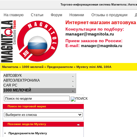
Торгово-информационная система Магнитола::Автоз
На главную
Статьи
Форум
Новинки
Отзывы о продукции
Д
Интернет-магазин автозвука
Консультации по подбору:
manager@magnitola.ru
Прием заказов по России:
E-mail:
manager@magnitola.ru
Магнитола
»
1000 мелочей
»
Предохранители
»
Mystery mini ANL 100A
АВТОЗВУК
АВТОЭЛЕКТРОНИКА
CAR PC
1000 МЕЛОЧЕЙ
Поиск по торговой марке
Похожие модели Mystery
Предохранители Mystery