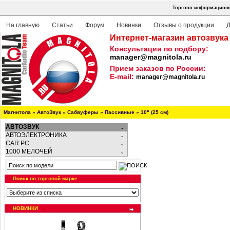
Торгово-информационна
На главную
Статьи
Форум
Новинки
Отзывы о продукции
Д
Интернет-магазин автозвука
Консультации по подбору:
manager@magnitola.ru
Прием заказов по России:
E-mail:
manager@magnitola.ru
Магнитола
»
АвтоЗвук
»
Сабвуферы
»
Пассивные
»
10" (25 см)
АВТОЗВУК
АВТОЭЛЕКТРОНИКА
CAR PC
1000 МЕЛОЧЕЙ
Поиск по торговой марке
НОВИНКИ