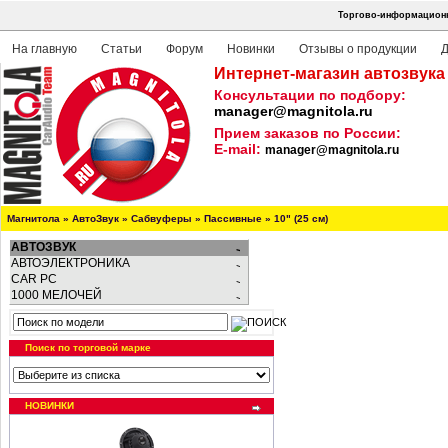
Торгово-информационна
На главную
Статьи
Форум
Новинки
Отзывы о продукции
Д
Интернет-магазин автозвука
Консультации по подбору:
manager@magnitola.ru
Прием заказов по России:
E-mail:
manager@magnitola.ru
Магнитола
»
АвтоЗвук
»
Сабвуферы
»
Пассивные
»
10" (25 см)
АВТОЗВУК
АВТОЭЛЕКТРОНИКА
CAR PC
1000 МЕЛОЧЕЙ
Поиск по торговой марке
НОВИНКИ