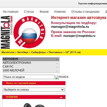
Торгово-информационная 
На главную
Статьи
Форум
Новинки
Отзывы о продукции
Д
Интернет-магазин автозвука
Консультации по подбору:
manager@magnitola.ru
Прием заказов по России:
E-mail:
manager@magnitola.ru
Магнитола
»
АвтоЗвук
»
Сабвуферы
»
Пассивные
»
15" (37.5 см)
АВТОЗВУК
АВТОЭЛЕКТРОНИКА
CAR PC
1000 МЕЛОЧЕЙ
Поиск по торговой марке
НОВИНКИ