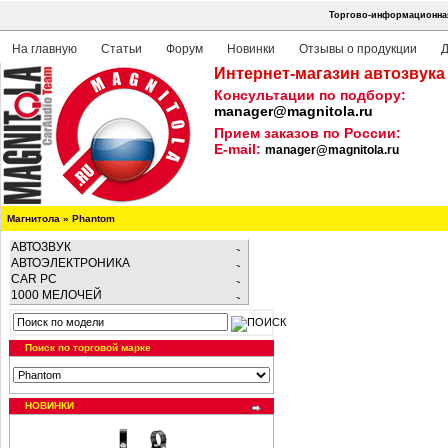
Торгово-информационная
На главную
Статьи
Форум
Новинки
Отзывы о продукции
Д
Интернет-магазин автозвука
Консультации по подбору:
manager@magnitola.ru
Прием заказов по России:
E-mail:
manager@magnitola.ru
Магнитола
»
Phantom
АВТОЗВУК
АВТОЭЛЕКТРОНИКА
CAR PC
1000 МЕЛОЧЕЙ
Поиск по торговой марке
НОВИНКИ