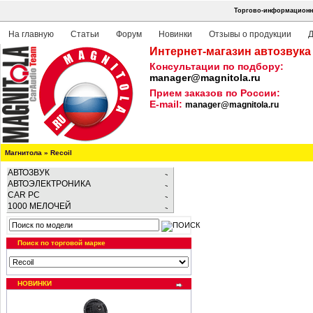
Торгово-информационна
На главную
Статьи
Форум
Новинки
Отзывы о продукции
Д
Интернет-магазин автозвука
Консультации по подбору:
manager@magnitola.ru
Прием заказов по России:
E-mail:
manager@magnitola.ru
Магнитола
»
Recoil
АВТОЗВУК
АВТОЭЛЕКТРОНИКА
CAR PC
1000 МЕЛОЧЕЙ
Поиск по торговой марке
НОВИНКИ