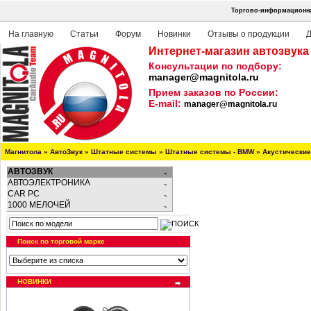
Торгово-информационна
На главную
Статьи
Форум
Новинки
Отзывы о продукции
Д
Интернет-магазин автозвука
Консультации по подбору:
manager@magnitola.ru
Прием заказов по России:
E-mail:
manager@magnitola.ru
Магнитола
»
АвтоЗвук
»
Штатные системы
»
Штатные системы - BMW
»
Акустически
АВТОЗВУК
АВТОЭЛЕКТРОНИКА
CAR PC
1000 МЕЛОЧЕЙ
Поиск по торговой марке
НОВИНКИ