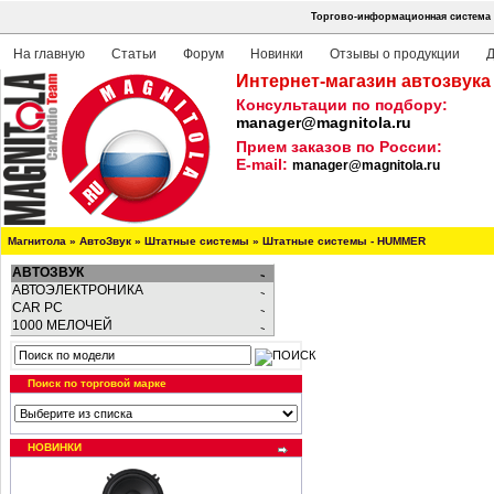
Торгово-информационная система 
На главную
Статьи
Форум
Новинки
Отзывы о продукции
Д
Интернет-магазин автозвука
Консультации по подбору:
manager@magnitola.ru
Прием заказов по России:
E-mail:
manager@magnitola.ru
Магнитола
»
АвтоЗвук
»
Штатные системы
»
Штатные системы - HUMMER
АВТОЗВУК
АВТОЭЛЕКТРОНИКА
CAR PC
1000 МЕЛОЧЕЙ
Поиск по торговой марке
НОВИНКИ