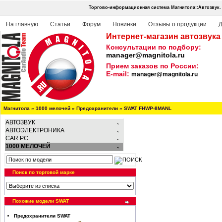
Торгово-информационная система Магнитола::Автозвук.
На главную
Статьи
Форум
Новинки
Отзывы о продукции
Д
Интернет-магазин автозвука
Консультации по подбору:
manager@magnitola.ru
Прием заказов по России:
E-mail:
manager@magnitola.ru
Магнитола
»
1000 мелочей
»
Предохранители
»
SWAT FHWP-8MANL
АВТОЗВУК
АВТОЭЛЕКТРОНИКА
CAR PC
1000 МЕЛОЧЕЙ
Поиск по торговой марке
Похожие модели SWAT
Предохранители SWAT