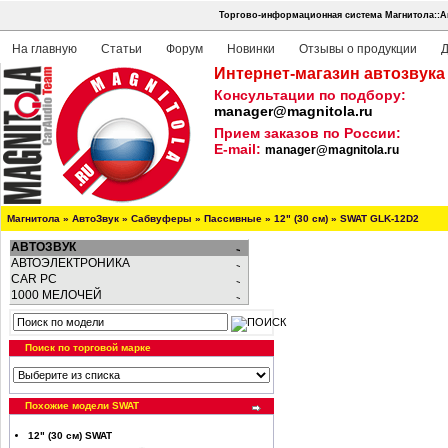
Торгово-информационная система Магнитола::А
На главную
Статьи
Форум
Новинки
Отзывы о продукции
Д
Интернет-магазин автозвука
Консультации по подбору:
manager@magnitola.ru
Прием заказов по России:
E-mail:
manager@magnitola.ru
Магнитола
»
АвтоЗвук
»
Сабвуферы
»
Пассивные
»
12" (30 см)
»
SWAT GLK-12D2
АВТОЗВУК
АВТОЭЛЕКТРОНИКА
CAR PC
1000 МЕЛОЧЕЙ
Поиск по торговой марке
Похожие модели SWAT
12" (30 см) SWAT