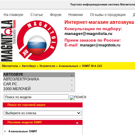
Торгово-информационная система Магнитола:
На главную
Статьи
Форум
Новинки
Отзывы о продукции
Д
Интернет-магазин автозвука
Консультации по подбору:
manager@magnitola.ru
Прием заказов по России:
E-mail:
manager@magnitola.ru
Магнитола
»
АвтоЗвук
»
Усилители
»
4-канальные
»
SWAT M-4.110
АВТОЗВУК
АВТОЭЛЕКТРОНИКА
CAR PC
1000 МЕЛОЧЕЙ
Поиск по торговой марке
Похожие модели SWAT
4-канальные SWAT