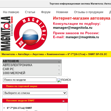
Торгово-информационная система Магнитола::Автоз
На главную
Статьи
Форум
Новинки
Отзывы о продукции
Д
Интернет-магазин автозвука
Консультации по подбору:
manager@magnitola.ru
Прием заказов по России:
E-mail:
manager@magnitola.ru
Магнитола
»
АвтоЗвук
»
Акустика
»
Компонентная
»
6"-7"(16-17см)
»
SWAT SP-C6.2C
АВТОЗВУК
АВТОЭЛЕКТРОНИКА
CAR PC
1000 МЕЛОЧЕЙ
Поиск по торговой марке
Похожие модели SWAT
6"-7"(16-17см) SWAT