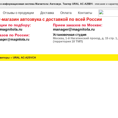
о-информационная система Магнитола::Автозвук.
Твитер URAL АС-А25ВЧ
- описание и характер
Отзывы о продукции
Доставка
Оплата
Контакты
-магазин автозвука с доставкой по всей России
ции по подбору:
Прием заказов по Москве:
agnitola.ru
manager@magnitola.ru
азов по России:
Установочная студия
Москва, 1-й Нагатинский проезд, д. 15 стр. 1,
ager@magnitola.ru
(территория 18 ТМП)
витеры
»
URAL AC-A25VCH