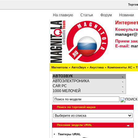
Торгов
На главную
Статьи
Форум
Новинки
Интернет
Консульта
manager@m
Прием зак
E-mail:
man
Магнитола
»
АвтоЗвук
»
Акустика
»
Компоненты АС
»
Т
АВТОЗВУК
АВТОЭЛЕКТРОНИКА
CAR PC
1000 МЕЛОЧЕЙ
Поиск по торговой марке
Похожие модели URAL
Твитеры URAL