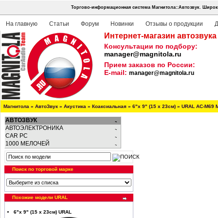
Торгово-информационная система Магнитола::Автозвук.
Широк
На главную
Статьи
Форум
Новинки
Отзывы о продукции
Д
Интернет-магазин автозвука
Консультации по подбору:
manager@magnitola.ru
Прием заказов по России:
E-mail:
manager@magnitola.ru
Магнитола
»
АвтоЗвук
»
Акустика
»
Коаксиальная
»
6"х 9" (15 х 23см)
»
URAL AC-M69
АВТОЗВУК
АВТОЭЛЕКТРОНИКА
CAR PC
1000 МЕЛОЧЕЙ
Поиск по торговой марке
Похожие модели URAL
6"х 9" (15 х 23см) URAL