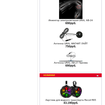
Инжектор электропитания URAL АВ-24
690руб.
Антенна URAL МАГНИТ ЛАЙТ
750руб.
Антенна URAL АВ-27 Призма
690руб.
НОВИНКИ
Акустика для водного транспорта Recoil R65
43.190руб.