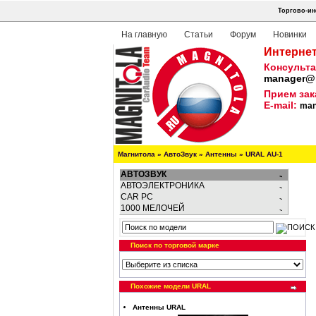
Торгово-ин
На главную
Статьи
Форум
Новинки
Интернет
Консульта
manager@m
Прием зак
E-mail:
man
Магнитола
»
АвтоЗвук
»
Антенны
»
URAL AU-1
АВТОЗВУК
АВТОЭЛЕКТРОНИКА
CAR PC
1000 МЕЛОЧЕЙ
Поиск по торговой марке
Похожие модели URAL
Антенны URAL