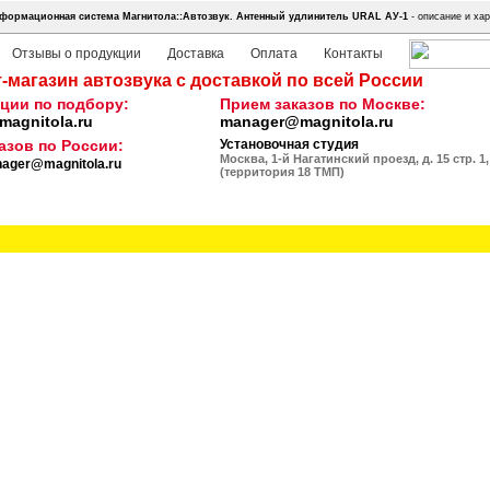
формационная система Магнитола::Автозвук.
Антенный удлинитель URAL АУ-1
- описание и хар
Отзывы о продукции
Доставка
Оплата
Контакты
-магазин автозвука с доставкой по всей России
ции по подбору:
Прием заказов по Москве:
agnitola.ru
manager@magnitola.ru
азов по России:
Установочная студия
Москва, 1-й Нагатинский проезд, д. 15 стр. 1,
ager@magnitola.ru
(территория 18 ТМП)