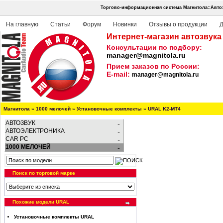
Торгово-информационная система Магнитола::Автоз
На главную
Статьи
Форум
Новинки
Отзывы о продукции
Д
Интернет-магазин автозвука
Консультации по подбору:
manager@magnitola.ru
Прием заказов по России:
E-mail:
manager@magnitola.ru
Магнитола
»
1000 мелочей
»
Установочные комплекты
»
URAL K2-MT4
АВТОЗВУК
АВТОЭЛЕКТРОНИКА
CAR PC
1000 МЕЛОЧЕЙ
Поиск по торговой марке
Похожие модели URAL
Установочные комплекты URAL