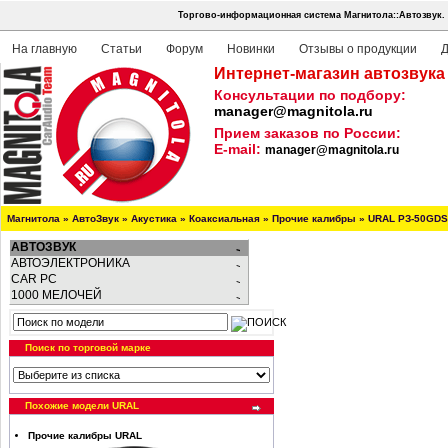
Торгово-информационная система Магнитола::Автозвук.
На главную
Статьи
Форум
Новинки
Отзывы о продукции
Д
Интернет-магазин автозвука
Консультации по подбору:
manager@magnitola.ru
Прием заказов по России:
E-mail:
manager@magnitola.ru
Магнитола
»
АвтоЗвук
»
Акустика
»
Коаксиальная
»
Прочие калибры
»
URAL PЗ-50GDS
АВТОЗВУК
АВТОЭЛЕКТРОНИКА
CAR PC
1000 МЕЛОЧЕЙ
Поиск по торговой марке
Похожие модели URAL
Прочие калибры URAL