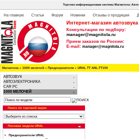
Торгово-информационная система Магнитола::Авто
На главную
Статьи
Форум
Новинки
Отзывы о продукции
Д
Интернет-магазин автозвука
Консультации по подбору:
manager@magnitola.ru
Прием заказов по России:
E-mail:
manager@magnitola.ru
Магнитола
»
1000 мелочей
»
Предохранители
»
URAL ТТ ANL-ТТ150
АВТОЗВУК
АВТОЭЛЕКТРОНИКА
CAR PC
1000 МЕЛОЧЕЙ
Поиск по торговой марке
Похожие модели URAL
Предохранители URAL