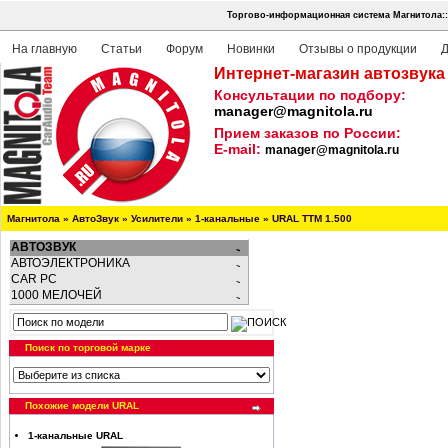
Торгово-информационная система Магнитола::
На главную
Статьи
Форум
Новинки
Отзывы о продукции
Д
Интернет-магазин автозвука
Консультации по подбору:
manager@magnitola.ru
Прием заказов по России:
E-mail:
manager@magnitola.ru
Магнитола
»
АвтоЗвук
»
Усилители
»
1-канальные
»
URAL TTM 1.500
АВТОЗВУК
АВТОЭЛЕКТРОНИКА
CAR PC
1000 МЕЛОЧЕЙ
Поиск по торговой марке
Похожие модели URAL
1-канальные URAL